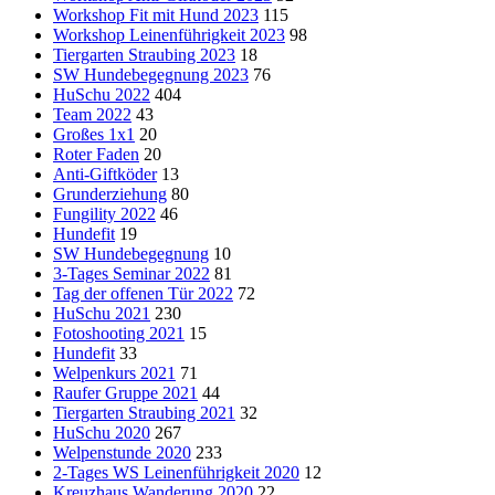
Workshop Fit mit Hund 2023
115
Workshop Leinenführigkeit 2023
98
Tiergarten Straubing 2023
18
SW Hundebegegnung 2023
76
HuSchu 2022
404
Team 2022
43
Großes 1x1
20
Roter Faden
20
Anti-Giftköder
13
Grunderziehung
80
Fungility 2022
46
Hundefit
19
SW Hundebegegnung
10
3-Tages Seminar 2022
81
Tag der offenen Tür 2022
72
HuSchu 2021
230
Fotoshooting 2021
15
Hundefit
33
Welpenkurs 2021
71
Raufer Gruppe 2021
44
Tiergarten Straubing 2021
32
HuSchu 2020
267
Welpenstunde 2020
233
2-Tages WS Leinenführigkeit 2020
12
Kreuzhaus Wanderung 2020
22