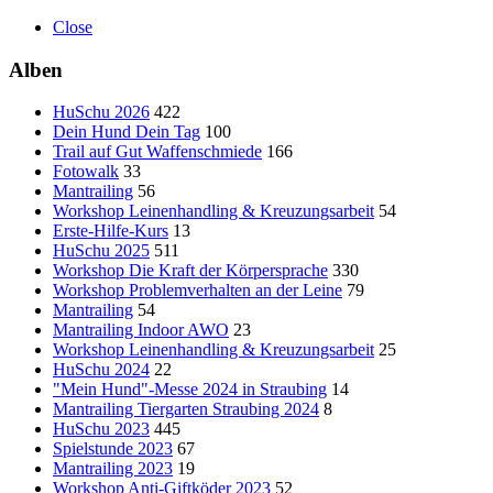
Close
Alben
HuSchu 2026
422
Dein Hund Dein Tag
100
Trail auf Gut Waffenschmiede
166
Fotowalk
33
Mantrailing
56
Workshop Leinenhandling & Kreuzungsarbeit
54
Erste-Hilfe-Kurs
13
HuSchu 2025
511
Workshop Die Kraft der Körpersprache
330
Workshop Problemverhalten an der Leine
79
Mantrailing
54
Mantrailing Indoor AWO
23
Workshop Leinenhandling & Kreuzungsarbeit
25
HuSchu 2024
22
"Mein Hund"-Messe 2024 in Straubing
14
Mantrailing Tiergarten Straubing 2024
8
HuSchu 2023
445
Spielstunde 2023
67
Mantrailing 2023
19
Workshop Anti-Giftköder 2023
52