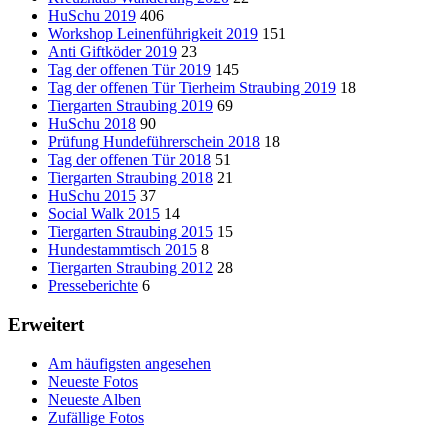
HuSchu 2019
406
Workshop Leinenführigkeit 2019
151
Anti Giftköder 2019
23
Tag der offenen Tür 2019
145
Tag der offenen Tür Tierheim Straubing 2019
18
Tiergarten Straubing 2019
69
HuSchu 2018
90
Prüfung Hundeführerschein 2018
18
Tag der offenen Tür 2018
51
Tiergarten Straubing 2018
21
HuSchu 2015
37
Social Walk 2015
14
Tiergarten Straubing 2015
15
Hundestammtisch 2015
8
Tiergarten Straubing 2012
28
Presseberichte
6
Erweitert
Am häufigsten angesehen
Neueste Fotos
Neueste Alben
Zufällige Fotos