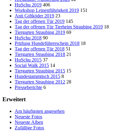
HuSchu 2019
406
Workshop Leinenführigkeit 2019
151
Anti Giftköder 2019
23
Tag der offenen Tür 2019
145
Tag der offenen Tür Tierheim Straubing 2019
18
Tiergarten Straubing 2019
69
HuSchu 2018
90
Prüfung Hundeführerschein 2018
18
Tag der offenen Tür 2018
51
Tiergarten Straubing 2018
21
HuSchu 2015
37
Social Walk 2015
14
Tiergarten Straubing 2015
15
Hundestammtisch 2015
8
Tiergarten Straubing 2012
28
Presseberichte
6
Erweitert
Am häufigsten angesehen
Neueste Fotos
Neueste Alben
Zufällige Fotos