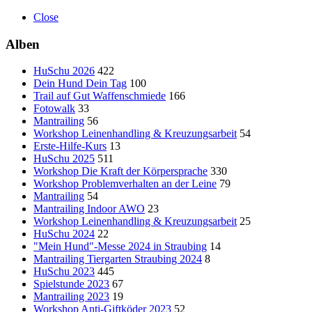
Close
Alben
HuSchu 2026
422
Dein Hund Dein Tag
100
Trail auf Gut Waffenschmiede
166
Fotowalk
33
Mantrailing
56
Workshop Leinenhandling & Kreuzungsarbeit
54
Erste-Hilfe-Kurs
13
HuSchu 2025
511
Workshop Die Kraft der Körpersprache
330
Workshop Problemverhalten an der Leine
79
Mantrailing
54
Mantrailing Indoor AWO
23
Workshop Leinenhandling & Kreuzungsarbeit
25
HuSchu 2024
22
"Mein Hund"-Messe 2024 in Straubing
14
Mantrailing Tiergarten Straubing 2024
8
HuSchu 2023
445
Spielstunde 2023
67
Mantrailing 2023
19
Workshop Anti-Giftköder 2023
52