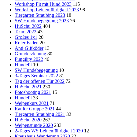
Workshop Fit mit Hund 2023
115
Workshop Leinenführigkeit 2023
98
Tiergarten Straubing 2023
18
SW Hundebegegnung 2023
76
HuSchu 2022
404
Team 2022
43
Großes 1x1
20
Roter Faden
20
Anti-Giftköder
13
Grunderziehung
80
Fungility 2022
46
Hundefit
19
SW Hundebegegnung
10
3-Tages Seminar 2022
81
Tag der offenen Tür 2022
72
HuSchu 2021
230
Fotoshooting 2021
15
Hundefit
33
Welpenkurs 2021
71
Raufer Gruppe 2021
44
Tiergarten Straubing 2021
32
HuSchu 2020
267
Welpenstunde 2020
233
2-Tages WS Leinenführigkeit 2020
12
Kreuzhaus Wanderung 2020
22