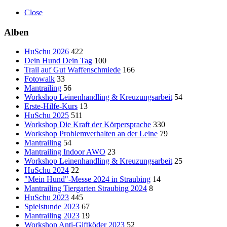
Close
Alben
HuSchu 2026
422
Dein Hund Dein Tag
100
Trail auf Gut Waffenschmiede
166
Fotowalk
33
Mantrailing
56
Workshop Leinenhandling & Kreuzungsarbeit
54
Erste-Hilfe-Kurs
13
HuSchu 2025
511
Workshop Die Kraft der Körpersprache
330
Workshop Problemverhalten an der Leine
79
Mantrailing
54
Mantrailing Indoor AWO
23
Workshop Leinenhandling & Kreuzungsarbeit
25
HuSchu 2024
22
"Mein Hund"-Messe 2024 in Straubing
14
Mantrailing Tiergarten Straubing 2024
8
HuSchu 2023
445
Spielstunde 2023
67
Mantrailing 2023
19
Workshop Anti-Giftköder 2023
52