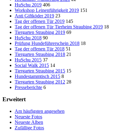
HuSchu 2019
406
Workshop Leinenführigkeit 2019
151
Anti Giftköder 2019
23
Tag der offenen Tür 2019
145
Tag der offenen Tür Tierheim Straubing 2019
18
Tiergarten Straubing 2019
69
HuSchu 2018
90
Prüfung Hundeführerschein 2018
18
Tag der offenen Tür 2018
51
Tiergarten Straubing 2018
21
HuSchu 2015
37
Social Walk 2015
14
Tiergarten Straubing 2015
15
Hundestammtisch 2015
8
Tiergarten Straubing 2012
28
Presseberichte
6
Erweitert
Am häufigsten angesehen
Neueste Fotos
Neueste Alben
Zufällige Fotos