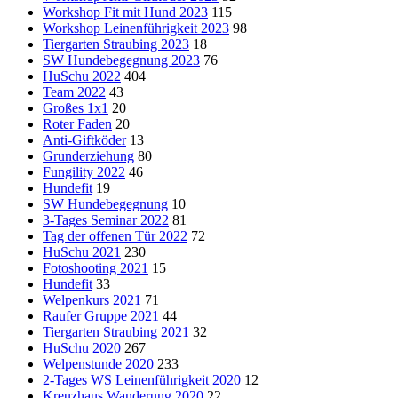
Workshop Fit mit Hund 2023
115
Workshop Leinenführigkeit 2023
98
Tiergarten Straubing 2023
18
SW Hundebegegnung 2023
76
HuSchu 2022
404
Team 2022
43
Großes 1x1
20
Roter Faden
20
Anti-Giftköder
13
Grunderziehung
80
Fungility 2022
46
Hundefit
19
SW Hundebegegnung
10
3-Tages Seminar 2022
81
Tag der offenen Tür 2022
72
HuSchu 2021
230
Fotoshooting 2021
15
Hundefit
33
Welpenkurs 2021
71
Raufer Gruppe 2021
44
Tiergarten Straubing 2021
32
HuSchu 2020
267
Welpenstunde 2020
233
2-Tages WS Leinenführigkeit 2020
12
Kreuzhaus Wanderung 2020
22