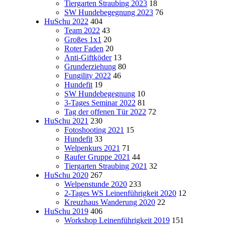
Tiergarten Straubing 2023
18
SW Hundebegegnung 2023
76
HuSchu 2022
404
Team 2022
43
Großes 1x1
20
Roter Faden
20
Anti-Giftköder
13
Grunderziehung
80
Fungility 2022
46
Hundefit
19
SW Hundebegegnung
10
3-Tages Seminar 2022
81
Tag der offenen Tür 2022
72
HuSchu 2021
230
Fotoshooting 2021
15
Hundefit
33
Welpenkurs 2021
71
Raufer Gruppe 2021
44
Tiergarten Straubing 2021
32
HuSchu 2020
267
Welpenstunde 2020
233
2-Tages WS Leinenführigkeit 2020
12
Kreuzhaus Wanderung 2020
22
HuSchu 2019
406
Workshop Leinenführigkeit 2019
151