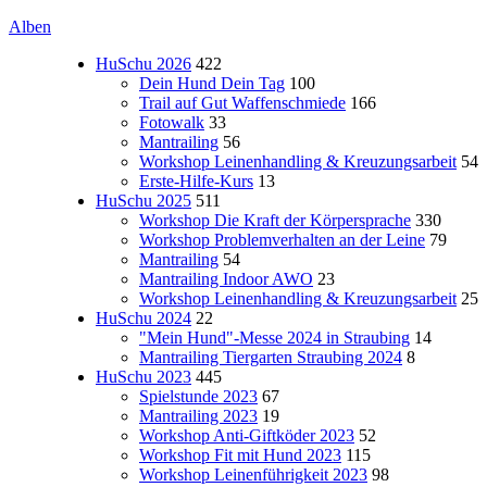
Alben
HuSchu 2026
422
Dein Hund Dein Tag
100
Trail auf Gut Waffenschmiede
166
Fotowalk
33
Mantrailing
56
Workshop Leinenhandling & Kreuzungsarbeit
54
Erste-Hilfe-Kurs
13
HuSchu 2025
511
Workshop Die Kraft der Körpersprache
330
Workshop Problemverhalten an der Leine
79
Mantrailing
54
Mantrailing Indoor AWO
23
Workshop Leinenhandling & Kreuzungsarbeit
25
HuSchu 2024
22
"Mein Hund"-Messe 2024 in Straubing
14
Mantrailing Tiergarten Straubing 2024
8
HuSchu 2023
445
Spielstunde 2023
67
Mantrailing 2023
19
Workshop Anti-Giftköder 2023
52
Workshop Fit mit Hund 2023
115
Workshop Leinenführigkeit 2023
98