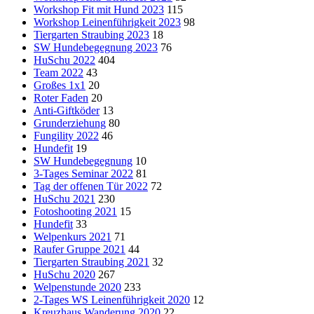
Workshop Fit mit Hund 2023
115
Workshop Leinenführigkeit 2023
98
Tiergarten Straubing 2023
18
SW Hundebegegnung 2023
76
HuSchu 2022
404
Team 2022
43
Großes 1x1
20
Roter Faden
20
Anti-Giftköder
13
Grunderziehung
80
Fungility 2022
46
Hundefit
19
SW Hundebegegnung
10
3-Tages Seminar 2022
81
Tag der offenen Tür 2022
72
HuSchu 2021
230
Fotoshooting 2021
15
Hundefit
33
Welpenkurs 2021
71
Raufer Gruppe 2021
44
Tiergarten Straubing 2021
32
HuSchu 2020
267
Welpenstunde 2020
233
2-Tages WS Leinenführigkeit 2020
12
Kreuzhaus Wanderung 2020
22