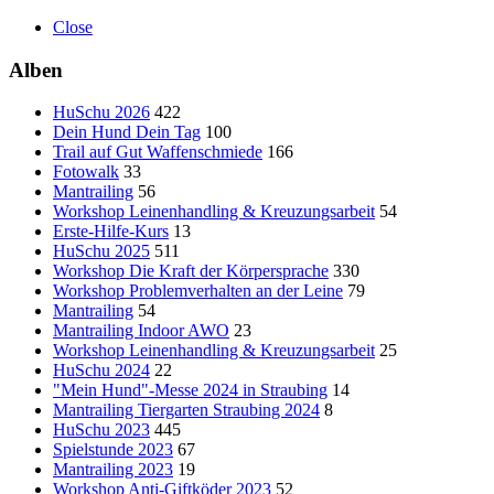
Close
Alben
HuSchu 2026
422
Dein Hund Dein Tag
100
Trail auf Gut Waffenschmiede
166
Fotowalk
33
Mantrailing
56
Workshop Leinenhandling & Kreuzungsarbeit
54
Erste-Hilfe-Kurs
13
HuSchu 2025
511
Workshop Die Kraft der Körpersprache
330
Workshop Problemverhalten an der Leine
79
Mantrailing
54
Mantrailing Indoor AWO
23
Workshop Leinenhandling & Kreuzungsarbeit
25
HuSchu 2024
22
"Mein Hund"-Messe 2024 in Straubing
14
Mantrailing Tiergarten Straubing 2024
8
HuSchu 2023
445
Spielstunde 2023
67
Mantrailing 2023
19
Workshop Anti-Giftköder 2023
52