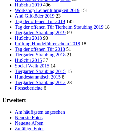
HuSchu 2019
406
Workshop Leinenführigkeit 2019
151
Anti Giftköder 2019
23
Tag der offenen Tür 2019
145
Tag der offenen Tür Tierheim Straubing 2019
18
Tiergarten Straubing 2019
69
HuSchu 2018
90
Prüfung Hundeführerschein 2018
18
Tag der offenen Tür 2018
51
Tiergarten Straubing 2018
21
HuSchu 2015
37
Social Walk 2015
14
Tiergarten Straubing 2015
15
Hundestammtisch 2015
8
Tiergarten Straubing 2012
28
Presseberichte
6
Erweitert
Am häufigsten angesehen
Neueste Fotos
Neueste Alben
Zufällige Fotos