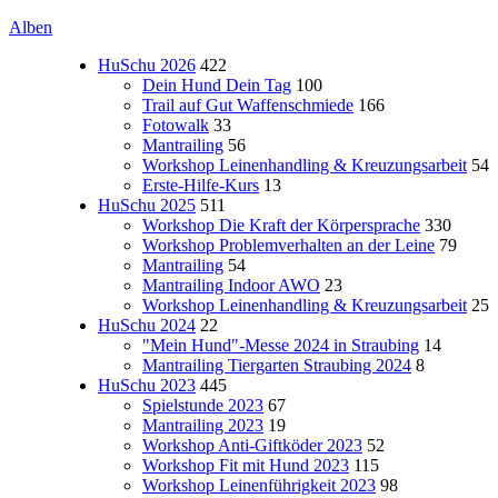
Alben
HuSchu 2026
422
Dein Hund Dein Tag
100
Trail auf Gut Waffenschmiede
166
Fotowalk
33
Mantrailing
56
Workshop Leinenhandling & Kreuzungsarbeit
54
Erste-Hilfe-Kurs
13
HuSchu 2025
511
Workshop Die Kraft der Körpersprache
330
Workshop Problemverhalten an der Leine
79
Mantrailing
54
Mantrailing Indoor AWO
23
Workshop Leinenhandling & Kreuzungsarbeit
25
HuSchu 2024
22
"Mein Hund"-Messe 2024 in Straubing
14
Mantrailing Tiergarten Straubing 2024
8
HuSchu 2023
445
Spielstunde 2023
67
Mantrailing 2023
19
Workshop Anti-Giftköder 2023
52
Workshop Fit mit Hund 2023
115
Workshop Leinenführigkeit 2023
98