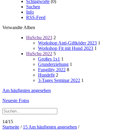
Schlagworte
(0)
Suchen
Info
RSS-Feed
Verwandte Alben
HuSchu 2023
2
Workshop Anti-Giftköder 2023
1
Workshop Fit mit Hund 2023
1
HuSchu 2022
5
Großes 1x1
1
Grunderziehung
1
Fungility 2022
8
Hundefit
2
3-Tages Seminar 2022
1
Am häufigsten angesehen
Neueste Fotos
14/15
Startseite
/
15 Am häufigsten angesehen
/