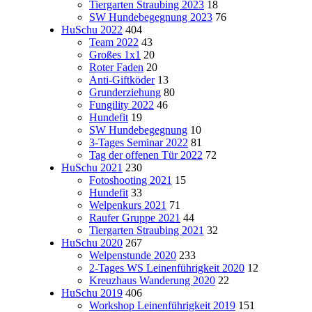
Tiergarten Straubing 2023
18
SW Hundebegegnung 2023
76
HuSchu 2022
404
Team 2022
43
Großes 1x1
20
Roter Faden
20
Anti-Giftköder
13
Grunderziehung
80
Fungility 2022
46
Hundefit
19
SW Hundebegegnung
10
3-Tages Seminar 2022
81
Tag der offenen Tür 2022
72
HuSchu 2021
230
Fotoshooting 2021
15
Hundefit
33
Welpenkurs 2021
71
Raufer Gruppe 2021
44
Tiergarten Straubing 2021
32
HuSchu 2020
267
Welpenstunde 2020
233
2-Tages WS Leinenführigkeit 2020
12
Kreuzhaus Wanderung 2020
22
HuSchu 2019
406
Workshop Leinenführigkeit 2019
151